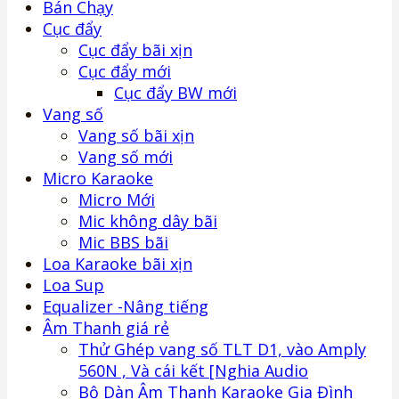
Bán Chạy
Cục đẩy
Cục đẩy bãi xịn
Cục đẩy mới
Cục đẩy BW mới
Vang số
Vang số bãi xịn
Vang số mới
Micro Karaoke
Micro Mới
Mic không dây bãi
Mic BBS bãi
Loa Karaoke bãi xịn
Loa Sup
Equalizer -Nâng tiếng
Âm Thanh giá rẻ
Thử Ghép vang số TLT D1, vào Amply
560N , Và cái kết [Nghia Audio
Bộ Dàn Âm Thanh Karaoke Gia Đình