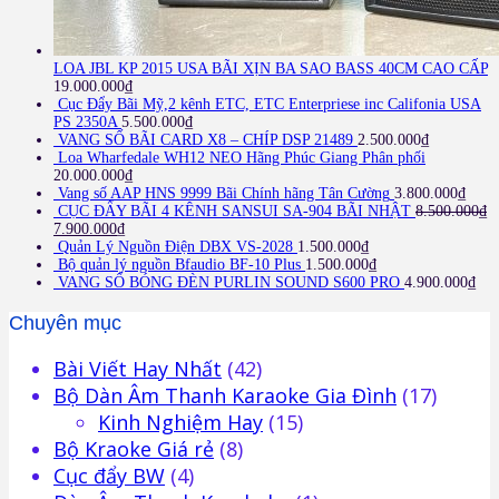
LOA JBL KP 2015 USA BÃI XỊN BA SAO BASS 40CM CAO CẤP
19.000.000
₫
Cục Đẩy Bãi Mỹ,2 kênh ETC, ETC Enterpriese inc Califonia USA
PS 2350A
5.500.000
₫
VANG SỐ BÃI CARD X8 – CHÍP DSP 21489
2.500.000
₫
Loa Wharfedale WH12 NEO Hãng Phúc Giang Phân phối
20.000.000
₫
Vang số AAP HNS 9999 Bãi Chính hãng Tân Cường
3.800.000
₫
CỤC ĐẨY BÃI 4 KÊNH SANSUI SA-904 BÃI NHẬT
8.500.000
₫
7.900.000
₫
Quản Lý Nguồn Điện DBX VS-2028
1.500.000
₫
Bộ quản lý nguồn Bfaudio BF-10 Plus
1.500.000
₫
VANG SỐ BÓNG ĐÈN PURLIN SOUND S600 PRO
4.900.000
₫
Chuyên mục
Bài Viết Hay Nhất
(42)
Bộ Dàn Âm Thanh Karaoke Gia Đình
(17)
Kinh Nghiệm Hay
(15)
Bộ Kraoke Giá rẻ
(8)
Cục đẩy BW
(4)