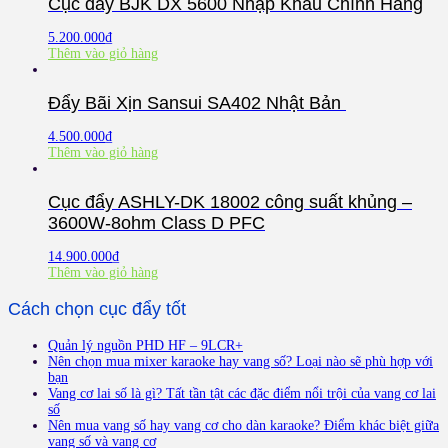
Cục đẩy BJK DX 5600 Nhập Khẩu Chính Hãng
5.200.000
₫
Thêm vào giỏ hàng
Đẩy Bãi Xịn Sansui SA402 Nhật Bản
4.500.000
₫
Thêm vào giỏ hàng
Cục đẩy ASHLY-DK 18002 công suất khủng –
3600W-8ohm Class D PFC
14.900.000
₫
Thêm vào giỏ hàng
Cách chọn cục đẩy tốt
Quản lý nguồn PHD HF – 9LCR+
Nên chọn mua mixer karaoke hay vang số? Loại nào sẽ phù hợp với
bạn
Vang cơ lai số là gì? Tất tần tật các đặc điểm nổi trội của vang cơ lai
số
Nên mua vang số hay vang cơ cho dàn karaoke? Điểm khác biệt giữa
vang số và vang cơ