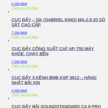
6.500.000
₫
Thêm vào giỏ hàng
CỤC ĐẨY – GK (GABRIEL KING) MA-2.8 20 SÒ
SẮT CAO CẤP
7.500.000
₫
Thêm vào giỏ hàng
CỤC ĐẨY CÔNG SUẤT CAF AP-750 MÁY
KHỎE, CHẠY BỀN
5.500.000
₫
Thêm vào giỏ hàng
CỤC ĐẨY 3 KÊNH BMB KSP 3612 – HÀNG
NHẬT BÃI XỊN
6.500.000
₫
Thêm vào giỏ hàng
CỤC ĐẨY BÃI SOUNDSTANDARD CA 9 PRO