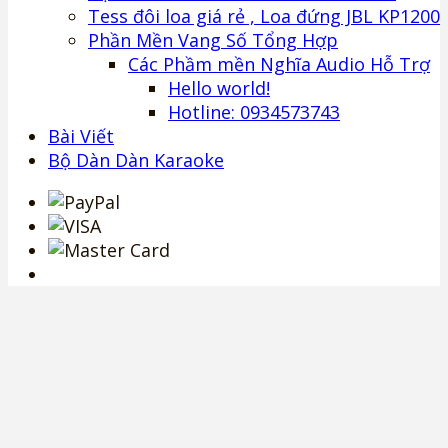
Tess đôi loa giá rẻ , Loa đứng JBL KP1200
Phần Mền Vang Số Tổng Hợp
Các Phầm mền Nghĩa Audio Hỗ Trợ
Hello world!
Hotline: 0934573743
Bài Viết
Bộ Dàn Dàn Karaoke