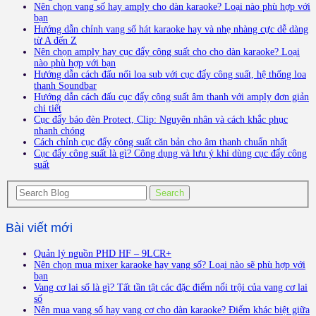
Nên chọn vang số hay amply cho dàn karaoke? Loại nào phù hợp với
bạn
Hướng dẫn chỉnh vang số hát karaoke hay và nhẹ nhàng cực dễ dàng
từ A đến Z
Nên chọn amply hay cục đẩy công suất cho cho dàn karaoke? Loại
nào phù hợp với bạn
Hướng dẫn cách đấu nối loa sub với cục đẩy công suất, hệ thống loa
thanh Soundbar
Hướng dẫn cách đấu cục đẩy công suất âm thanh với amply đơn giản
chi tiết
Cục đẩy báo đèn Protect, Clip: Nguyên nhân và cách khắc phục
nhanh chóng
Cách chỉnh cục đẩy công suất căn bản cho âm thanh chuẩn nhất
Cục đẩy công suất là gì? Công dụng và lưu ý khi dùng cục đẩy công
suất
Bài viết mới
Quản lý nguồn PHD HF – 9LCR+
Nên chọn mua mixer karaoke hay vang số? Loại nào sẽ phù hợp với
bạn
Vang cơ lai số là gì? Tất tần tật các đặc điểm nổi trội của vang cơ lai
số
Nên mua vang số hay vang cơ cho dàn karaoke? Điểm khác biệt giữa