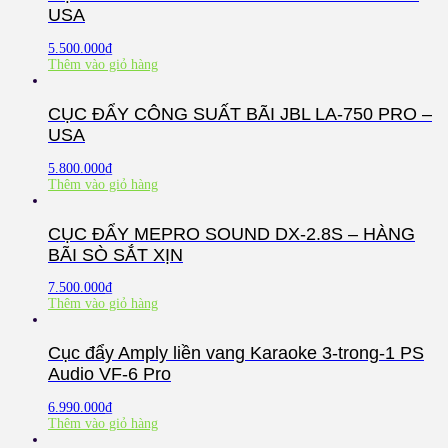
USA
5.500.000
₫
Thêm vào giỏ hàng
CỤC ĐẨY CÔNG SUẤT BÃI JBL LA-750 PRO –
USA
5.800.000
₫
Thêm vào giỏ hàng
CỤC ĐẨY MEPRO SOUND DX-2.8S – HÀNG
BÃI SÒ SẮT XỊN
7.500.000
₫
Thêm vào giỏ hàng
Cục đẩy Amply liền vang Karaoke 3-trong-1 PS
Audio VF-6 Pro
6.990.000
₫
Thêm vào giỏ hàng