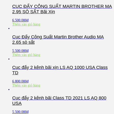
CỤC ĐẨY CÔNG SUẤT MARTIN BROTHER MA
2.95 SÒ SẮT Bãi Xịn
6.500.000
₫
Thêm vào giỏ hàng
Cục Đẩy Công Suất Martin Brother Audio MA
2.65 sò sắt
5.500.000
₫
Thêm vào giỏ hàng
Cục đẩy 2 kênh bãi xịn LS AQ 1000 USA Class
TD
6.800.000
₫
Thêm vào giỏ hàng
Cục đẩy 2 kênh bãi Class TD 2021 LS AQ 800
USA
5.500.000
₫