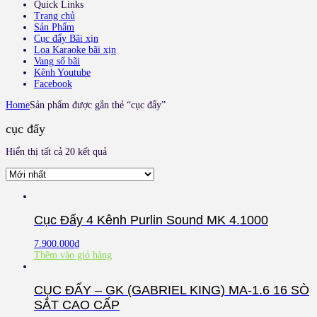
Quick Links
Trang chủ
Sản Phẩm
Cục đẩy Bãi xịn
Loa Karaoke bãi xịn
Vang số bãi
Kênh Youtube
Facebook
Home
Sản phẩm được gắn thẻ “cục đẩy”
cục đẩy
Hiển thị tất cả 20 kết quả
Cục Đẩy 4 Kênh Purlin Sound MK 4.1000
7.900.000
₫
Thêm vào giỏ hàng
CỤC ĐẨY – GK (GABRIEL KING) MA-1.6 16 SÒ
SẮT CAO CẤP