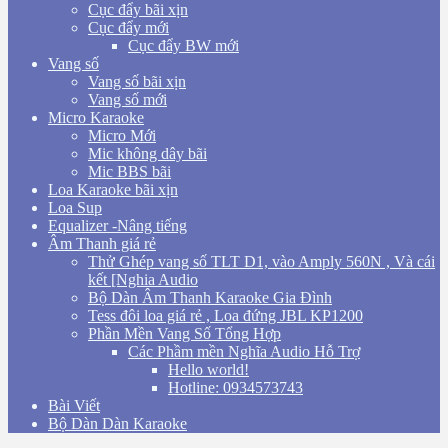
Cục đẩy bãi xịn
Cục đẩy mới
Cục đẩy BW mới
Vang số
Vang số bãi xịn
Vang số mới
Micro Karaoke
Micro Mới
Mic không dây bãi
Mic BBS bãi
Loa Karaoke bãi xịn
Loa Sup
Equalizer -Nâng tiếng
Âm Thanh giá rẻ
Thử Ghép vang số TLT D1, vào Amply 560N , Và cái
kết [Nghia Audio
Bộ Dàn Âm Thanh Karaoke Gia Đình
Tess đôi loa giá rẻ , Loa đứng JBL KP1200
Phần Mền Vang Số Tổng Hợp
Các Phầm mền Nghĩa Audio Hỗ Trợ
Hello world!
Hotline: 0934573743
Bài Viết
Bộ Dàn Dàn Karaoke