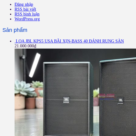
Đăng nhập
RSS bài viết
RSS bình luận
WordPress.org
Sản phẩm
LOA JBL KPS5 USA BÃI XỊN-BASS 40 ĐÁNH RUNG SÀN
21.000.000
₫