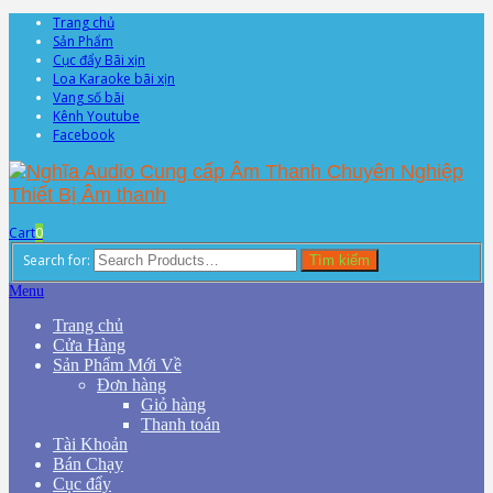
Trang chủ
Sản Phẩm
Cục đẩy Bãi xịn
Loa Karaoke bãi xịn
Vang số bãi
Kênh Youtube
Facebook
Cart
0
Search for:
Tìm kiếm
Menu
Trang chủ
Cửa Hàng
Sản Phẩm Mới Về
Đơn hàng
Giỏ hàng
Thanh toán
Tài Khoản
Bán Chạy
Cục đẩy