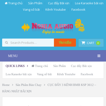
Trang chủ
Sản Phẩm
Cục đẩy Bãi xịn
Loa Karaoke bãi xịn
Vang số bãi
Kênh Youtube
Facebook
TÌM KIẾM
CART
0
MENU
QUICK LINKS
Trang chủ
Sản Phẩm
Cục đẩy Bãi xịn
Loa Karaoke bãi xịn
Vang số bãi
Kênh Youtube
Facebook
Home
Sản Phẩm Bán Chạy
CỤC ĐẨY 3 KÊNH BMB KSP 3612 –
HÀNG NHẬT BÃI XỊN