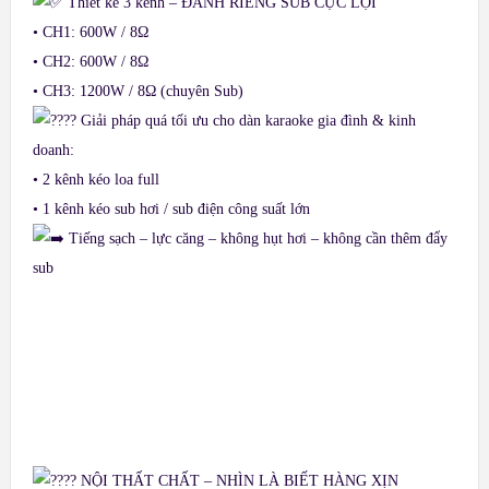
Thiết kế 3 kênh – ĐÁNH RIÊNG SUB CỰC LỢI
• CH1: 600W / 8Ω
• CH2: 600W / 8Ω
• CH3: 1200W / 8Ω (chuyên Sub)
Giải pháp quá tối ưu cho dàn karaoke gia đình & kinh
doanh:
• 2 kênh kéo loa full
• 1 kênh kéo sub hơi / sub điện công suất lớn
Tiếng sạch – lực căng – không hụt hơi – không cần thêm đẩy
sub
NỘI THẤT CHẤT – NHÌN LÀ BIẾT HÀNG XỊN