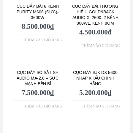
CỤC ĐẨY BÃI 6 KÊNH
CỤC ĐẨY BÃI,THƯƠNG
PURITY M606 (ĐỨC)-
HIỆU, GOLD&BACK
3600W
AUDIO XI 2600 ,2 KÊNH
800W1, KÊNH 8OM
8.500.000
₫
4.500.000
₫
THÊM VÀO GIỎ HÀNG
THÊM VÀO GIỎ HÀNG
CỤC ĐẨY SÒ SẮT SH
CỤC ĐẨY BJK DX 5600
AUDIO MA-2.8 – SỨC
NHẬP KHẨU CHÍNH
MẠNH BỀN BỈ
HÃNG
7.500.000
₫
5.200.000
₫
THÊM VÀO GIỎ HÀNG
THÊM VÀO GIỎ HÀNG