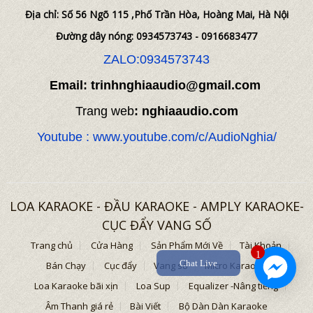
Địa chỉ: Số 56 Ngõ 115 ,Phố Trần Hòa, Hoàng Mai, Hà Nội
Đường dây nóng: 0934573743 - 0916683477
ZALO:0934573743
Email: trinhnghiaaudio@gmail.com
Trang web
: nghiaaudio.com
Youtube : www.youtube.com/c/AudioNghia/
LOA KARAOKE - ĐẦU KARAOKE - AMPLY KARAOKE-
CỤC ĐẨY VANG SỐ
Trang chủ
Cửa Hàng
Sản Phẩm Mới Về
Tài Khoản
1
Chat Live
Bán Chạy
Cục đẩy
Vang số
Micro Karaoke
Loa Karaoke bãi xịn
Loa Sup
Equalizer -Nâng tiếng
Âm Thanh giá rẻ
Bài Viết
Bộ Dàn Dàn Karaoke