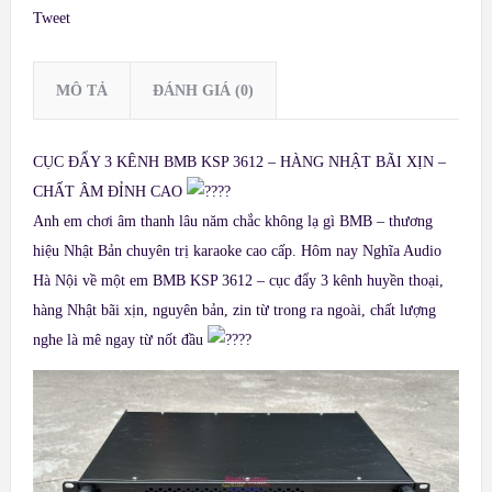
Tweet
MÔ TẢ
ĐÁNH GIÁ (0)
CỤC ĐẨY 3 KÊNH BMB KSP 3612 – HÀNG NHẬT BÃI XỊN –
CHẤT ÂM ĐỈNH CAO
Anh em chơi âm thanh lâu năm chắc không lạ gì BMB – thương
hiệu Nhật Bản chuyên trị karaoke cao cấp. Hôm nay Nghĩa Audio
Hà Nội về một em BMB KSP 3612 – cục đẩy 3 kênh huyền thoại,
hàng Nhật bãi xịn, nguyên bản, zin từ trong ra ngoài, chất lượng
nghe là mê ngay từ nốt đầu