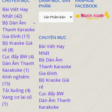
CHUYÊN MỤC
DANH MỤC SẢN
FANPAGE
PHẨM
FACEBOOK
Bài Viết Hay
Nhất
(42)
Bộ Dàn Âm
Thanh Karaoke
Gia Đình
(17)
CHUYÊN MỤC
Bộ Kraoke Giá
Bài Viết Hay
rẻ
(8)
Nhất
Cục đẩy BW
(4)
Bộ Dàn Âm
Dàn Âm Thanh
Thanh Karaoke
Karakoke
(1)
Gia Đình
Kinh nghiêm
Bộ Kraoke Giá
(15)
rẻ
Tải Xuống
(4)
Cục đẩy BW
Vang cơ lai số
Dàn Âm Thanh
(1)
Karakoke