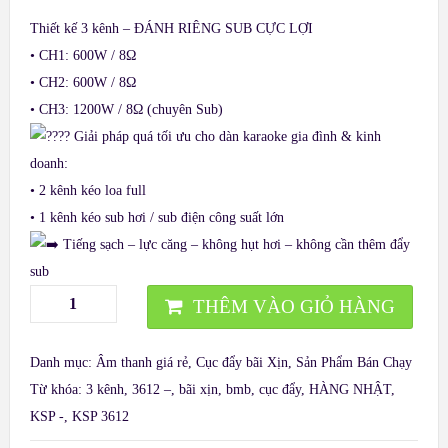
Thiết kế 3 kênh – ĐÁNH RIÊNG SUB CỰC LỢI
• CH1: 600W / 8Ω
• CH2: 600W / 8Ω
• CH3: 1200W / 8Ω (chuyên Sub)
Giải pháp quá tối ưu cho dàn karaoke gia đình & kinh
doanh:
• 2 kênh kéo loa full
• 1 kênh kéo sub hơi / sub điện công suất lớn
Tiếng sạch – lực căng – không hụt hơi – không cần thêm đẩy
sub
THÊM VÀO GIỎ HÀNG
Danh mục:
Âm thanh giá rẻ
,
Cục đẩy bãi Xịn
,
Sản Phẩm Bán Chạy
Từ khóa:
3 kênh
,
3612 –
,
bãi xịn
,
bmb
,
cục đẩy
,
HÀNG NHẬT
,
KSP -
,
KSP 3612