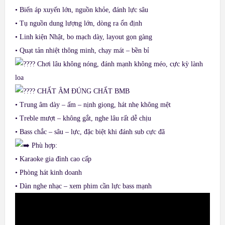
• Biến áp xuyến lớn, nguồn khỏe, đánh lực sâu
• Tụ nguồn dung lượng lớn, dòng ra ổn định
• Linh kiện Nhật, bo mạch dày, layout gọn gàng
• Quạt tản nhiệt thông minh, chạy mát – bền bỉ
Chơi lâu không nóng, đánh mạnh không méo, cực kỳ lành
loa
CHẤT ÂM ĐÚNG CHẤT BMB
• Trung âm dày – ấm – nịnh giọng, hát nhẹ không mệt
• Treble mượt – không gắt, nghe lâu rất dễ chịu
• Bass chắc – sâu – lực, đặc biệt khi đánh sub cực đã
Phù hợp:
• Karaoke gia đình cao cấp
• Phòng hát kinh doanh
• Dàn nghe nhạc – xem phim cần lực bass mạnh