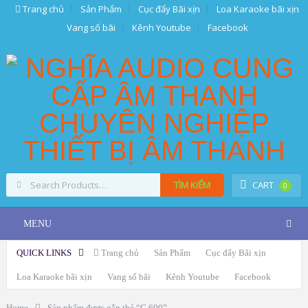
Trang chủ
Sản Phẩm
Cục đẩy Bãi xịn
Loa Karaoke bãi xịn
Vang số bãi
Kênh Youtube
Facebook
TÌM KIẾM
CART
0
MENU
QUICK LINKS
Trang chủ
Sản Phẩm
Cục đẩy Bãi xịn
Loa Karaoke bãi xịn
Vang số bãi
Kênh Youtube
Facebook
Home
Sản phẩm được gắn thẻ “G 600”