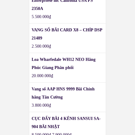
Enterpriese inc Califonia USA PS
2350A
5.500.000
₫
VANG SỐ BÃI CARD X8 – CHÍP DSP
21489
2.500.000
₫
Loa Wharfedale WH12 NEO Hãng
Phúc Giang Phân phối
20.000.000
₫
Vang số AAP HNS 9999 Bãi Chính
hãng Tân Cường
3.800.000
₫
CỤC ĐẨY BÃI 4 KÊNH SANSUI SA-
904 BÃI NHẬT
8.500.000
₫
7.900.000
₫