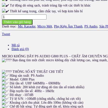
Tự động dò sóng sạch, tránh trùng lặp với các thiết bị khác
Thiết kế sang trọng, cầm chắc tay, vỏ hợp kim bền bỉ
MICRO
KHÔNG
Thêm vào giỏ hàng
DÂY
Danh mục:
Mic Karaoke
,
Micro Mới
,
Phụ Kiện Âm Thanh
,
PS Audio
,
Sản P
PS
AUDIO
Tweet
G800
PLUS
số
Mô tả
lượng
Đánh giá (0)
MICRO KHÔNG DÂY PS AUDIO G800 PLUS – CHẤT ÂM CHUYÊN NG
Bạn đang tìm một chiếc micro không dây chất lượng cao, sóng mạnh, 
THÔNG SỐ KỸ THUẬT CHI TIẾT
Hãng sản xuất: PS Audio
Model: G800 Plus
Dải tần số: UHF 640MHz – 690MHz
Số kênh: 200 kênh (tự động dò tìm tần số tránh nhiễu)
Đáp tuyến tần số: 40Hz – 18kHz
Độ nhạy: -107dB
Tỷ lệ S/N: >100dB (chống nhiễu, chống hú cực tốt)
Khoảng cách thu phát: Lên đến 100m (không vật cản)
Chế độ bắt sóng: Tự động quét tần số, khóa sóng sạch