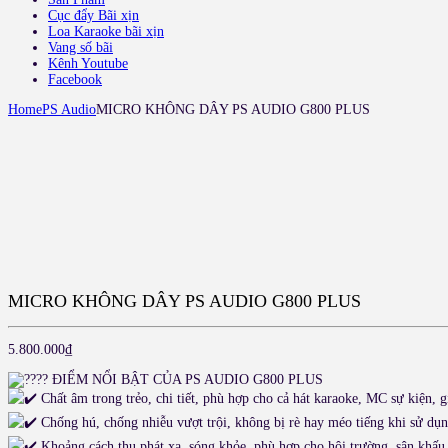
Cục đẩy Bãi xịn
Loa Karaoke bãi xịn
Vang số bãi
Kênh Youtube
Facebook
Home
PS Audio
MICRO KHÔNG DÂY PS AUDIO G800 PLUS
MICRO KHÔNG DÂY PS AUDIO G800 PLUS
5.800.000
₫
ĐIỂM NỔI BẬT CỦA PS AUDIO G800 PLUS
Chất âm trong trẻo, chi tiết, phù hợp cho cả hát karaoke, MC sự kiện, 
Chống hú, chống nhiễu vượt trội, không bị rè hay méo tiếng khi sử dụ
Khoảng cách thu phát xa, sóng khỏe, phù hợp cho hội trường, sân khấu