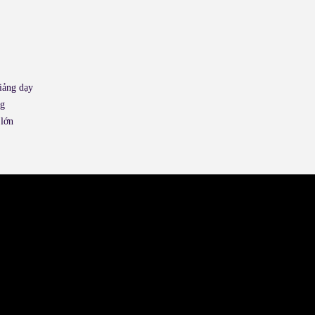
giảng dạy
ng
 lớn