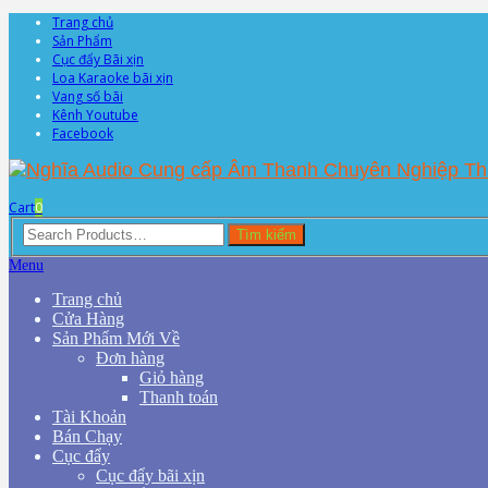
Trang chủ
Sản Phẩm
Cục đẩy Bãi xịn
Loa Karaoke bãi xịn
Vang số bãi
Kênh Youtube
Facebook
Cart
0
Search
Tìm kiếm
for:
Menu
Trang chủ
Cửa Hàng
Sản Phẩm Mới Về
Đơn hàng
Giỏ hàng
Thanh toán
Tài Khoản
Bán Chạy
Cục đẩy
Cục đẩy bãi xịn