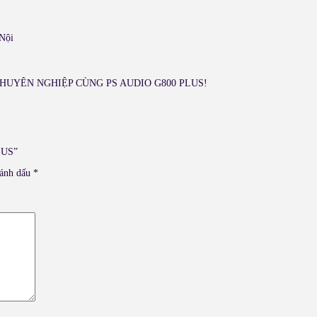
Nội
UYÊN NGHIỆP CÙNG PS AUDIO G800 PLUS!
LUS”
đánh dấu
*