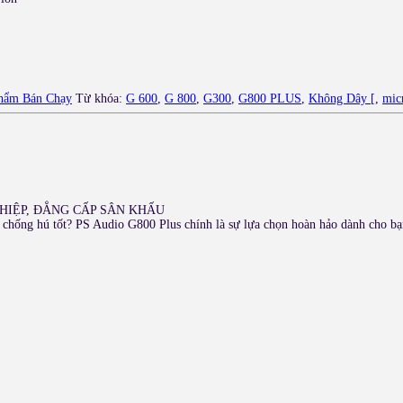
hẩm Bán Chạy
Từ khóa:
G 600
,
G 800
,
G300
,
G800 PLUS
,
Không Dây [
,
mic
HIỆP, ĐẲNG CẤP SÂN KHẤU
chống hú tốt? PS Audio G800 Plus chính là sự lựa chọn hoàn hảo dành cho bạ