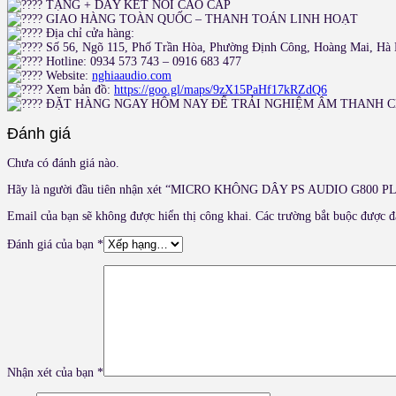
TẶNG + DÂY KẾT NỐI CAO CẤP
GIAO HÀNG TOÀN QUỐC – THANH TOÁN LINH HOẠT
Địa chỉ cửa hàng:
Số 56, Ngõ 115, Phố Trần Hòa, Phường Định Công, Hoàng Mai, Hà 
Hotline: 0934 573 743 – 0916 683 477
Website:
nghiaaudio.com
Xem bản đồ:
https://goo.gl/maps/9zX15PaHf17kRZdQ6
ĐẶT HÀNG NGAY HÔM NAY ĐỂ TRẢI NGHIỆM ÂM THANH CH
Đánh giá
Chưa có đánh giá nào.
Hãy là người đầu tiên nhận xét “MICRO KHÔNG DÂY PS AUDIO G800 P
Email của bạn sẽ không được hiển thị công khai.
Các trường bắt buộc được 
Đánh giá của bạn
*
Nhận xét của bạn
*