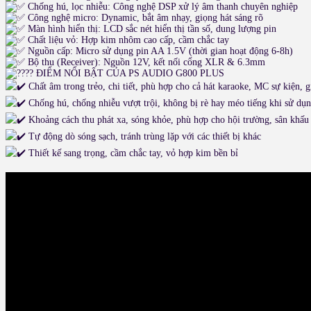
Chống hú, lọc nhiễu: Công nghệ DSP xử lý âm thanh chuyên nghiệp
Công nghệ micro: Dynamic, bắt âm nhạy, giọng hát sáng rõ
Màn hình hiển thị: LCD sắc nét hiển thị tần số, dung lượng pin
Chất liệu vỏ: Hợp kim nhôm cao cấp, cầm chắc tay
Nguồn cấp: Micro sử dụng pin AA 1.5V (thời gian hoạt động 6-8h)
Bộ thu (Receiver): Nguồn 12V, kết nối cổng XLR & 6.3mm
ĐIỂM NỔI BẬT CỦA PS AUDIO G800 PLUS
Chất âm trong trẻo, chi tiết, phù hợp cho cả hát karaoke, MC sự kiện, 
Chống hú, chống nhiễu vượt trội, không bị rè hay méo tiếng khi sử dụ
Khoảng cách thu phát xa, sóng khỏe, phù hợp cho hội trường, sân khấu
Tự động dò sóng sạch, tránh trùng lặp với các thiết bị khác
Thiết kế sang trọng, cầm chắc tay, vỏ hợp kim bền bỉ