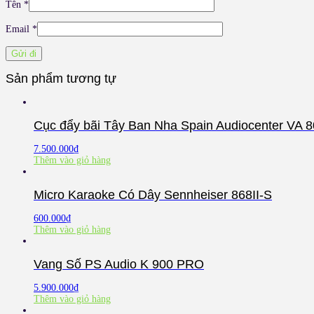
Tên
*
Email
*
Sản phẩm tương tự
Cục đẩy bãi Tây Ban Nha Spain Audiocenter VA 
7.500.000
₫
Thêm vào giỏ hàng
Micro Karaoke Có Dây Sennheiser 868II-S
600.000
₫
Thêm vào giỏ hàng
Vang Số PS Audio K 900 PRO
5.900.000
₫
Thêm vào giỏ hàng